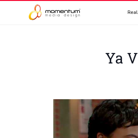
Real
Ya V