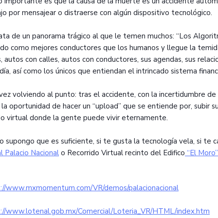
 importante es que la causa de la muerte es un accidente automov
ajo por mensajear o distraerse con algún dispositivo tecnológico.
ata de un panorama trágico al que le temen muchos: “Los Algorit
ido como mejores conductores que los humanos y llegue la temid
, autos con calles, autos con conductores, sus agendas, sus relacion
 día, así como los únicos que entiendan el intrincado sistema financ
vez volviendo al punto: tras el accidente, con la incertidumbre d
 la oportunidad de hacer un “upload” que se entiende por, subir s
 virtual donde la gente puede vivir eternamente.
 supongo que es suficiente, si te gusta la tecnología vela, si te 
al Palacio Nacional
o Recorrido Virtual recinto del Edifico
“El Moro”
s://www.mxmomentum.com/VR/demos/palacionacional
s://www.lotenal.gob.mx/Comercial/Loteria_VR/HTML/index.htm