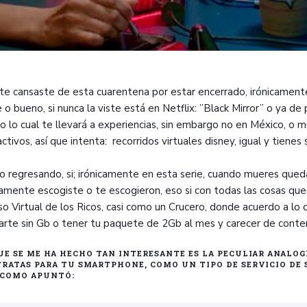
 te cansaste de esta cuarentena por estar encerrado, irónicame
 o bueno, si nunca la viste está en Netflix: ”Black Mirror” o ya de
 lo cual te llevará a experiencias, sin embargo no en México, o 
activos, así que intenta: recorridos virtuales disney, igual y tienes 
 regresando, si; irónicamente en esta serie, cuando mueres que
amente escogiste o te escogieron, eso si con todas las cosas que
so Virtual de los Ricos, casi como un Crucero, donde acuerdo a lo 
rte sin Gb o tener tu paquete de 2Gb al mes y carecer de conten
UE SE ME HA HECHO TAN INTERESANTE ES LA PECULIAR ANALOG
RATAS PARA TU SMARTPHONE, COMO UN TIPO DE SERVICIO DE 
 COMO APUNTÓ: