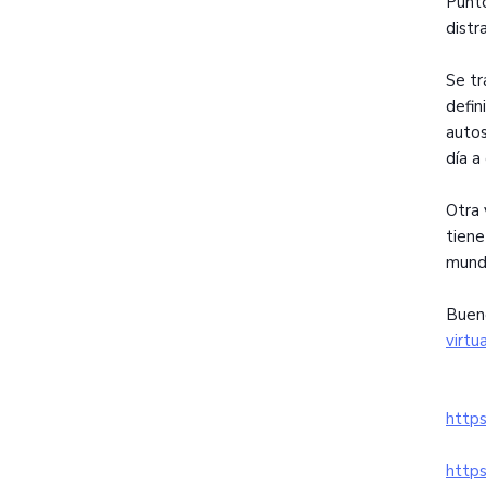
Punto
distr
Se tr
defin
autos
día a
Otra 
tiene
mundo
Bueno
virtu
http
http