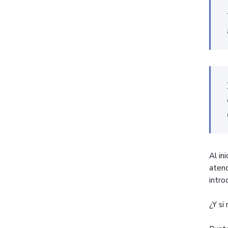
Al in
atend
intro
¿Y si