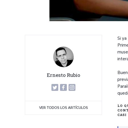
Si ya
Prime
museo
inter
Bueno
Ernesto Rubio
previ
Paraí
queda
LO Q
VER TODOS LOS ARTÍCULOS
CONT
CASI