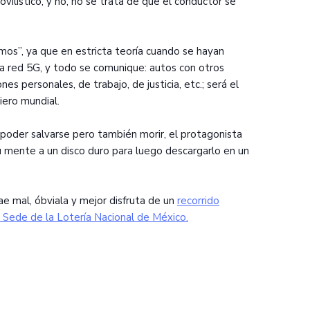
ilístico, y no, no se trata de que el conductor se
mos”, ya que en estricta teoría cuando se hayan
a red 5G, y todo se comunique: autos con otros
es personales, de trabajo, de justicia, etc.; será el
iero mundial.
e poder salvarse pero también morir, el protagonista
u mente a un disco duro para luego descargarlo en un
cae mal, óbviala y mejor disfruta de un
recorrido
 Sede de la Lotería Nacional de México.