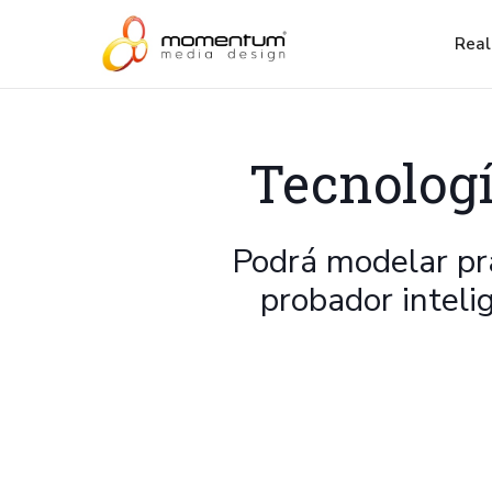
Vestidor Virtual Avatar Fitting Probador Virtual de ropa Respons
Real
Tecnologí
Podrá modelar pr
probador inteli