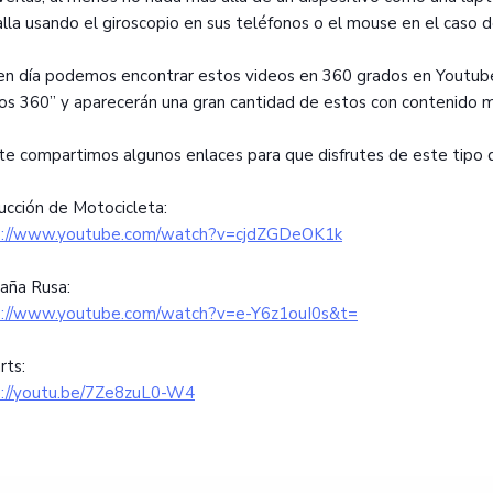
lla usando el giroscopio en sus teléfonos o el mouse en el caso 
n día podemos encontrar estos videos en 360 grados en Youtube
os 360” y aparecerán una gran cantidad de estos con contenido m
te compartimos algunos enlaces para que disfrutes de este tipo de
cción de Motocicleta:
s://www.youtube.com/watch?v=cjdZGDeOK1k
aña Rusa:
s://www.youtube.com/watch?v=e-Y6z1ouI0s&t=
rts:
s://youtu.be/7Ze8zuL0-W4