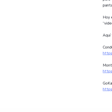
panta
Hoy e
“vide
Aquí 
Condu
http
Mont
http
GoKa
http