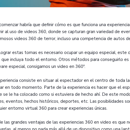
comenzar habría que definir cómo es que funciona una experienci
ir al uso de videos 360, donde se capturan gran variedad de even
amosos videos 360 de terror, incluso una competencia de autos de
lograr estas tomas es necesario ocupar un equipo especial, este 
n que incluya todo el entorno. Otros métodos para conseguirlo es
are especial, consigamos un video en 360º.
periencia consiste en situar al espectador en el centro de toda la
ar en todo momento. Parte de la experiencia es hacer que el espe
 se le ha colocado como si estuviera de hecho ahí. De este modo
es, eventos, hechos históricos, deportes, etc. Las posibilidades 
uier entorno virtual 360 para crear experiencias únicas.
e las grandes ventajas de las experiencias 360 en video es que 
verlas, al menos no nada más allá de un dispositivo como una lapt