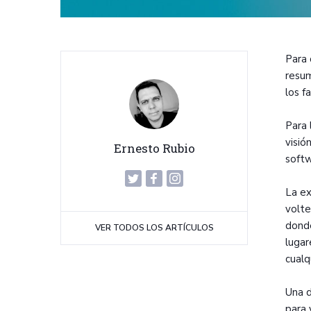
Para 
resum
los f
Para 
visió
Ernesto Rubio
softw
La ex
volte
donde
VER TODOS LOS ARTÍCULOS
lugar
cualq
Una d
para 