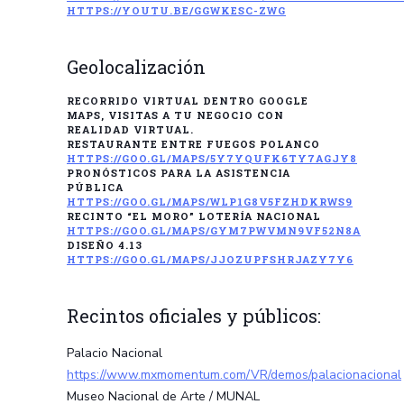
HTTPS://YOUTU.BE/GGWKESC-ZWG
Geolocalización
RECORRIDO VIRTUAL DENTRO GOOGLE
MAPS, VISITAS A TU NEGOCIO CON
REALIDAD VIRTUAL.
RESTAURANTE ENTRE FUEGOS POLANCO
HTTPS://GOO.GL/MAPS/5Y7YQUFK6TY7AGJY8
PRONÓSTICOS PARA LA ASISTENCIA
PÚBLICA
HTTPS://GOO.GL/MAPS/WLP1G8V5FZHDKRWS9
RECINTO “EL MORO” LOTERÍA NACIONAL
HTTPS://GOO.GL/MAPS/GYM7PWVMN9VF52N8A
DISEÑO 4.13
HTTPS://GOO.GL/MAPS/JJOZUPFSHRJAZY7Y6
Recintos oficiales y públicos:
Palacio Nacional
https://www.mxmomentum.com/VR/demos/palacionacional
Museo Nacional de Arte / MUNAL