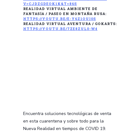
V=CJDZGDEOK1K&T=86S
REALIDAD VIRTUAL AMBIENTE DE
FANTASÍA / PASEO EN MONTAÑA RUSA:
HTTPS://YOUTU.BE/E-Y6Z1OUI0S
REALIDAD VIRTUAL AVENTURA / GOKARTS:
HTTPS://YOUTU.BE/7ZE8ZUL0-W4
Encuentra soluciones tecnológicas de venta
en esta cuarentena y sobre todo para la
Nueva Realidad en tiempos de COVID 19.