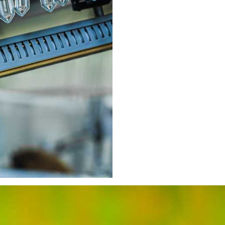
CL
Heuft
2 / 3