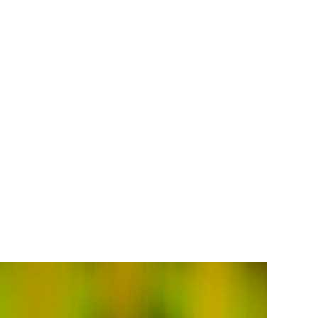
IENTE
INDUSTRIA
SERVICIOS
 México
Industrial
Experiencia Inmersiv
/Recorrido Virtual
Interactivo